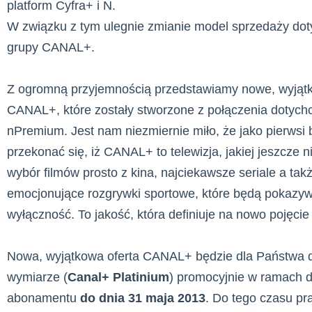
platform Cyfra+ i N.
W związku z tym ulegnie zmianie model sprzedaży do
grupy CANAL+.
Z ogromną przyjemnością przedstawiamy nowe, wyjąt
CANAL+, które zostały stworzone z połączenia dotyc
nPremium. Jest nam niezmiernie miło, że jako pierwsi
przekonać się, iż CANAL+ to telewizja, jakiej jeszcze n
wybór filmów prosto z kina, najciekawsze seriale a takż
emocjonujące rozgrywki sportowe, które będą pokazyw
wyłączność. To jakość, która definiuje na nowo pojęcie
Nowa, wyjątkowa oferta CANAL+ będzie dla Państwa 
wymiarze (
Canal+ Platinium
) promocyjnie w ramach
abonamentu
do dnia 31 maja 2013
. Do tego czasu pr