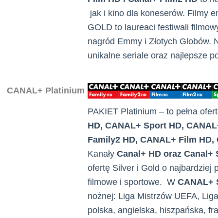
jak i kino dla koneserów. Filmy 
GOLD to laureaci festiwali film
nagród Emmy i Złotych Globów. 
unikalne seriale oraz najlepsze p
CANAL+ Platinium
PAKIET Platinium – to pełna ofer
HD, CANAL+ Sport HD, CANAL
Family2 HD, CANAL+ Film HD,
Kanały
Canal+ HD oraz Canal+ 
ofertę Silver i Gold o najbardzie
filmowe i sportowe. W
CANAL+ 
nożnej: Liga Mistrzów UEFA, Lig
polska, angielska, hiszpańska, fr