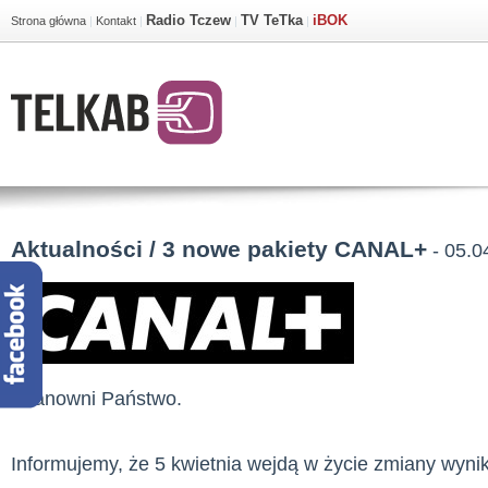
Radio Tczew
TV TeTka
iBOK
Strona główna
|
Kontakt
|
|
|
Aktualności / 3 nowe pakiety CANAL+
- 05.0
Szanowni Państwo.
Informujemy, że 5 kwietnia wejdą w życie zmiany wyni