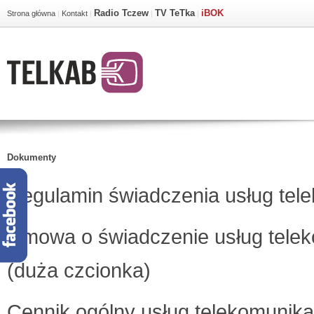
Radio Tczew
TV TeTka
iBOK
Strona główna
|
Kontakt
|
|
|
Dokumenty
Regulamin świadczenia usług tel
Umowa o świadczenie usług tele
(duża czcionka)
Cennik ogólny usług telekomunik