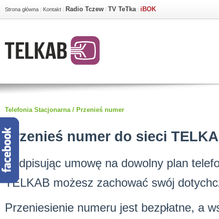
Radio Tczew
TV TeTka
iBOK
Strona główna
|
Kontakt
|
|
|
Telefonia Stacjonarna
/
Przenieś numer
Przenieś numer do sieci TELKA
Podpisując umowę na dowolny plan telefo
TELKAB możesz zachować swój dotychcz
Przeniesienie numeru jest bezpłatne, a w