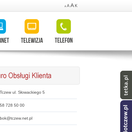
A
A
K
A
Tczew ul. Słowackiego 5
58 728 50 00
bok@tczew.net.pl